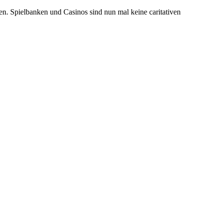
en. Spielbanken und Casinos sind nun mal keine caritativen