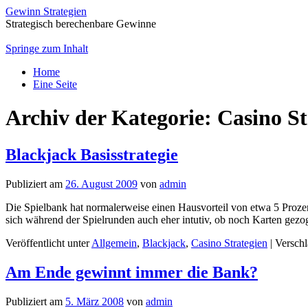
Gewinn Strategien
Strategisch berechenbare Gewinne
Springe zum Inhalt
Home
Eine Seite
Archiv der Kategorie:
Casino St
Blackjack Basisstrategie
Publiziert am
26. August 2009
von
admin
Die Spielbank hat normalerweise einen Hausvorteil von etwa 5 Prozen
sich während der Spielrunden auch eher intutiv, ob noch Karten ge
Veröffentlicht unter
Allgemein
,
Blackjack
,
Casino Strategien
|
Verschl
Am Ende gewinnt immer die Bank?
Publiziert am
5. März 2008
von
admin